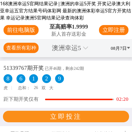
168澳洲幸运5官网结果记录|澳洲的幸运5开奖 开奖记录澳大利
亚幸运五官方结果号码体彩网 最新的澳洲体彩幸运5官方开奖结
果 幸运记录澳洲5官网结果记录查询体彩